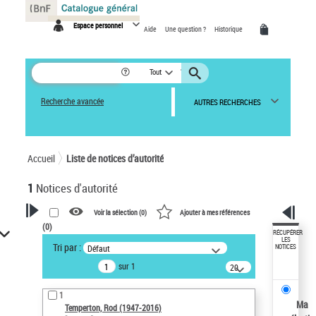
Panneau de gestion des cookies
Espace personnel
Aide
Une question ?
Historique
Tout
Recherche avancée
AUTRES RECHERCHES
Accueil
Liste de notices d’autorité
1
Notices d'autorité
Voir la sélection (
0
)
Ajouter à mes références
(
0
)
VOTRE RECHERCHE
RÉCUPÉRER
LES
Tri par :
Défaut
NOTICES
Recherche avancée dans les
sur 1
notices d’autorité
20
résultats/page
Œuvres liées à l'auteur :
1
Temperton, Rod (1947-2016)
Ma
Temperton, Rod (1947-2016)