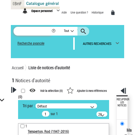
Panneau de gestion des cookies
Espace personnel
Aide
Une question ?
Historique
Tout
Recherche avancée
AUTRES RECHERCHES
Accueil
Liste de notices d’autorité
1
Notices d'autorité
Voir la sélection (
0
)
Ajouter à mes références
(
0
)
VOTRE RECHERCHE
RÉCUPÉRER
LES
Tri par :
Défaut
NOTICES
Recherche avancée dans les
sur 1
notices d’autorité
20
résultats/page
Œuvres liées à l'auteur :
1
Temperton, Rod (1947-2016)
Ma
Temperton, Rod (1947-2016)