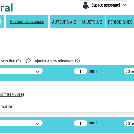
Espace personnel
Recherche avancée
AUTEURS A-Z
SUJETS A-Z
PÉRIODIQUES
(
0
)
 sélection (
0
)
Ajouter à mes références
sur 1
20 r
od (1947-2016)
e musical
sur 1
20 r