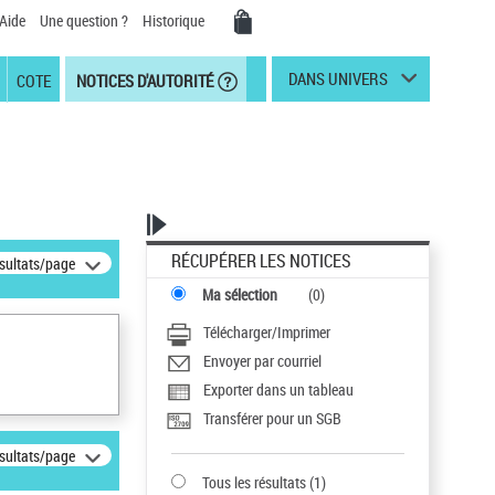
Aide
Une question ?
Historique
DANS UNIVERS
COTE
NOTICES D'AUTORITÉ
RÉCUPÉRER LES NOTICES
ésultats/page
Ma sélection
(
0
)
Télécharger/Imprimer
Envoyer par courriel
Exporter dans un tableau
Transférer pour un SGB
ésultats/page
Tous les résultats
(
1
)