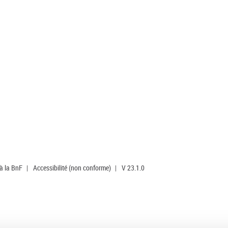
 à la BnF
|
Accessibilité (non conforme)
|
V 23.1.0