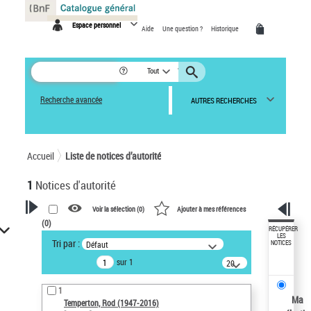
Panneau de gestion des cookies
Espace personnel
Aide
Une question ?
Historique
Tout
Recherche avancée
AUTRES RECHERCHES
Accueil
Liste de notices d’autorité
1
Notices d'autorité
Voir la sélection (
0
)
Ajouter à mes références
(
0
)
VOTRE RECHERCHE
RÉCUPÉRER
LES
Tri par :
Défaut
NOTICES
Recherche avancée dans les
sur 1
notices d’autorité
20
résultats/page
Œuvres liées à l'auteur :
1
Temperton, Rod (1947-2016)
Ma
Temperton, Rod (1947-2016)