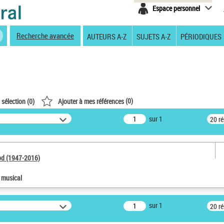
Espace personnel
Recherche avancée
AUTEURS A-Z
SUJETS A-Z
PÉRIODIQUES
(
0
)
 sélection (
0
)
Ajouter à mes références
sur 1
20 r
od (1947-2016)
e musical
sur 1
20 r