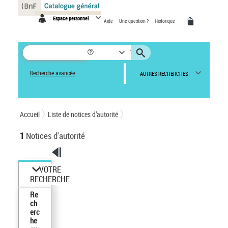
Panneau de gestion des cookies
Espace personnel
Aide
Une question ?
Historique
Recherche avancée
AUTRES RECHERCHES
Accueil
Liste de notices d’autorité
1
Notices d'autorité
VOTRE
RECHERCHE
Re
ch
erc
he