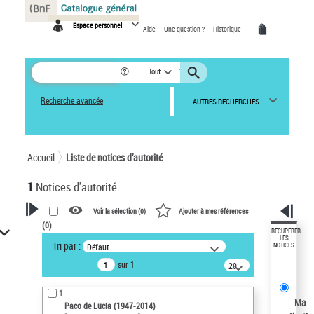
Panneau de gestion des cookies
Espace personnel
Aide
Une question ?
Historique
Tout
Recherche avancée
AUTRES RECHERCHES
Accueil
Liste de notices d’autorité
1
Notices d'autorité
Voir la sélection (
0
)
Ajouter à mes références
(
0
)
VOTRE RECHERCHE
RÉCUPÉRER
LES
Tri par :
Défaut
NOTICES
Recherche avancée dans les
sur 1
notices d’autorité
20
résultats/page
Œuvres liées à l'auteur :
1
Paco de Lucía (1947-2014)
Ma
Paco de Lucía (1947-2014)