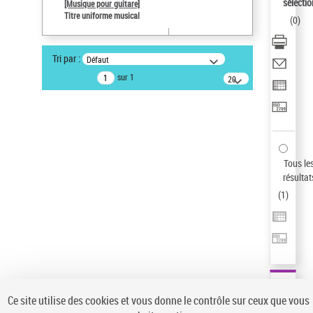
sélectio
[Musique pour guitare]
Type de notice d'autorité
Titre uniforme musical
(
0
)
Titre uniforme musical
Sauvegarder votre recherche
Tri par :
Défaut
AFFINER
sur 1
20
résultats/page
Type de notice d'autorité
Œuvre
(1)
Titre uniforme musical
(1)
Statut de la notice d’autorité
Tous le
résultat
Pays
(
1
)
Auteur d’œuvre
Ce site utilise des cookies et vous donne le contrôle sur ceux que vous