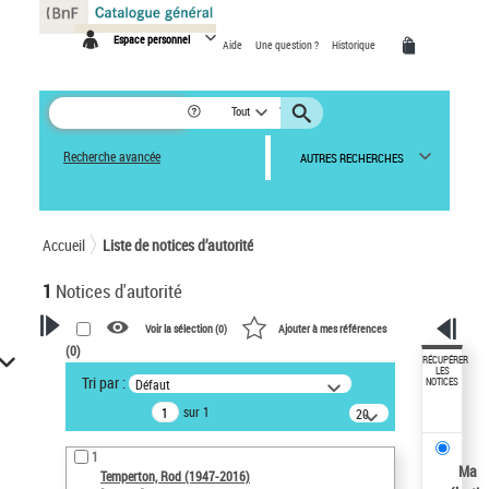
Panneau de gestion des cookies
Espace personnel
Aide
Une question ?
Historique
Tout
Recherche avancée
AUTRES RECHERCHES
Accueil
Liste de notices d’autorité
1
Notices d'autorité
Voir la sélection (
0
)
Ajouter à mes références
(
0
)
VOTRE RECHERCHE
RÉCUPÉRER
LES
Tri par :
Défaut
NOTICES
Recherche avancée dans les
sur 1
notices d’autorité
20
résultats/page
Œuvres liées à l'auteur :
1
Temperton, Rod (1947-2016)
Ma
Temperton, Rod (1947-2016)