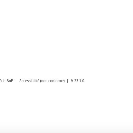
 à la BnF
|
Accessibilité (non conforme)
|
V 23.1.0