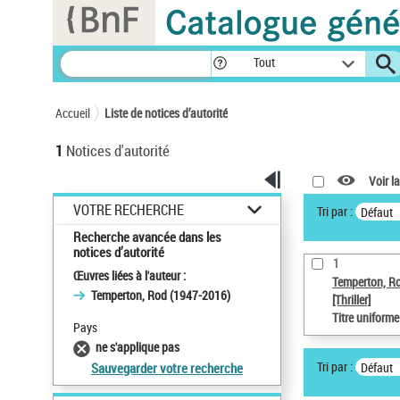
Panneau de gestion des cookies
Tout
Accueil
Liste de notices d’autorité
1
Notices d'autorité
Voir la
VOTRE RECHERCHE
Tri par :
Défaut
Recherche avancée dans les
notices d’autorité
1
Œuvres liées à l'auteur :
Temperton, R
Temperton, Rod (1947-2016)
[Thriller]
Titre uniform
Pays
ne s'applique pas
Tri par :
Défaut
Sauvegarder votre recherche