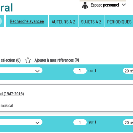
Espace personnel
Recherche avancée
AUTEURS A-Z
SUJETS A-Z
PÉRIODIQUES
(
0
)
 sélection (
0
)
Ajouter à mes références
sur 1
20 r
od (1947-2016)
e musical
sur 1
20 r