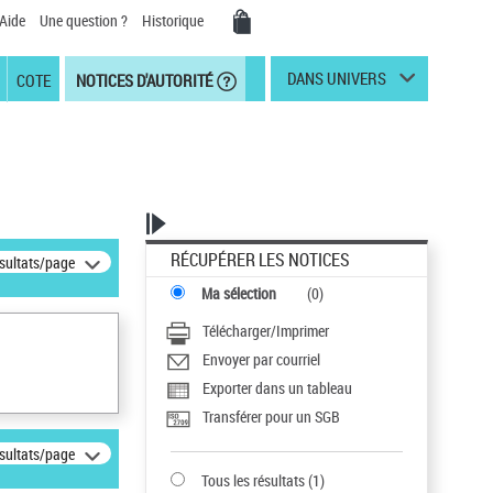
Aide
Une question ?
Historique
DANS UNIVERS
COTE
NOTICES D'AUTORITÉ
RÉCUPÉRER LES NOTICES
ésultats/page
Ma sélection
(
0
)
Télécharger/Imprimer
Envoyer par courriel
Exporter dans un tableau
Transférer pour un SGB
ésultats/page
Tous les résultats
(
1
)