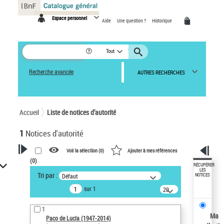
Panneau de gestion des cookies
Espace personnel
Aide
Une question ?
Historique
Tout
Recherche avancée
AUTRES RECHERCHES
Accueil
Liste de notices d’autorité
1
Notices d'autorité
Voir la sélection (
0
)
Ajouter à mes références
(
0
)
VOTRE RECHERCHE
RÉCUPÉRER
LES
Tri par :
Défaut
NOTICES
Recherche avancée dans les
sur 1
notices d’autorité
20
résultats/page
Œuvres liées à l'auteur :
1
Paco de Lucía (1947-2014)
Ma
Paco de Lucía (1947-2014)