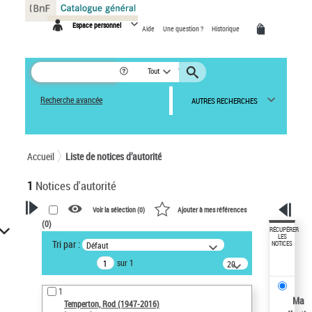
Panneau de gestion des cookies
Espace personnel
Aide
Une question ?
Historique
Tout
Recherche avancée
AUTRES RECHERCHES
Accueil
Liste de notices d’autorité
1
Notices d'autorité
Voir la sélection (
0
)
Ajouter à mes références
(
0
)
VOTRE RECHERCHE
RÉCUPÉRER
LES
Tri par :
Défaut
NOTICES
Recherche avancée dans les
sur 1
notices d’autorité
20
résultats/page
Œuvres liées à l'auteur :
1
Temperton, Rod (1947-2016)
Ma
Temperton, Rod (1947-2016)