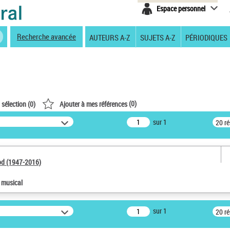
Espace personnel
Recherche avancée
AUTEURS A-Z
SUJETS A-Z
PÉRIODIQUES
(
0
)
 sélection (
0
)
Ajouter à mes références
sur 1
20 r
od (1947-2016)
e musical
sur 1
20 r