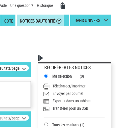
Aide
Une question ?
Historique
DANS UNIVERS
COTE
NOTICES D'AUTORITÉ
RÉCUPÉRER LES NOTICES
ésultats/page
Ma sélection
(
0
)
Télécharger/Imprimer
Envoyer par courriel
Exporter dans un tableau
Transférer pour un SGB
ésultats/page
Tous les résultats
(
1
)