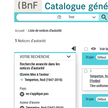
Panneau de gestion des cookies
Tout
Accueil
Liste de notices d’autorité
1
Notices d'autorité
Voir la
VOTRE RECHERCHE
Tri par :
Défaut
Recherche avancée dans les
notices d’autorité
1
Œuvres liées à l'auteur :
Temperton, R
Temperton, Rod (1947-2016)
[Thriller]
Titre uniform
Pays
ne s'applique pas
Tri par :
Défaut
Auteur d’œuvre
Temperton, Rod (1947-2016)