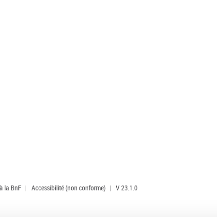
 à la BnF
|
Accessibilité (non conforme)
|
V 23.1.0