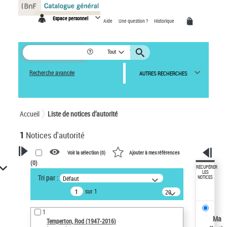
Panneau de gestion des cookies
Espace personnel
Aide
Une question ?
Historique
Tout
Recherche avancée
AUTRES RECHERCHES
Accueil
Liste de notices d’autorité
1
Notices d'autorité
Voir la sélection (
0
)
Ajouter à mes références
(
0
)
VOTRE RECHERCHE
RÉCUPÉRER
LES
Tri par :
Défaut
NOTICES
Recherche avancée dans les
sur 1
notices d’autorité
20
résultats/page
Œuvres liées à l'auteur :
1
Temperton, Rod (1947-2016)
Ma
Temperton, Rod (1947-2016)