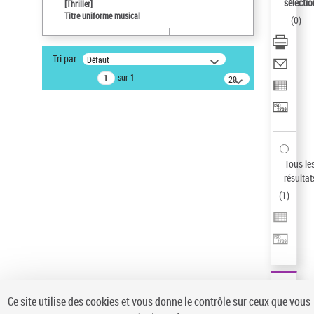
sélectio
[Thriller]
Auteur d’œuvre
Titre uniforme musical
(
0
)
Temperton, Rod (1947-2016)
Pays
Tri par :
Défaut
ne s'applique pas
sur 1
20
résultats/page
Statut de la notice d’autorité
Notice élémentaire
Sauvegarder votre recherche
AFFINER
Tous le
Type de notice d'autorité
résultat
(
1
)
Œuvre
(1)
Titre uniforme musical
(1)
Statut de la notice d’autorité
Pays
Auteur d’œuvre
Ce site utilise des cookies et vous donne le contrôle sur ceux que vous