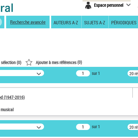
Espace personnel
Recherche avancée
AUTEURS A-Z
SUJETS A-Z
PÉRIODIQUES
(
0
)
 sélection (
0
)
Ajouter à mes références
sur 1
20 r
od (1947-2016)
e musical
sur 1
20 r