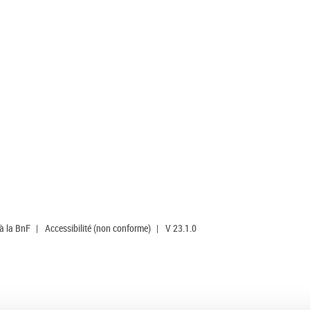
 à la BnF
|
Accessibilité (non conforme)
|
V 23.1.0