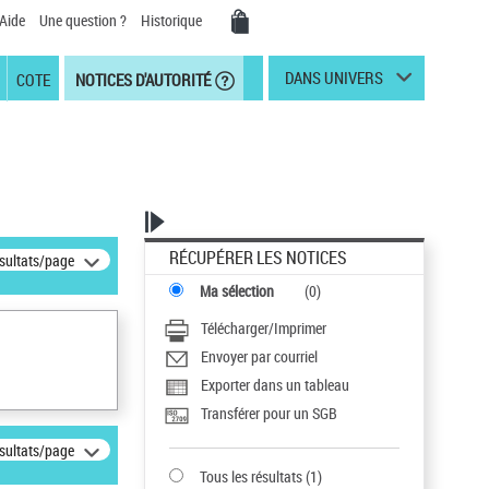
Aide
Une question ?
Historique
DANS UNIVERS
COTE
NOTICES D'AUTORITÉ
RÉCUPÉRER LES NOTICES
ésultats/page
Ma sélection
(
0
)
Télécharger/Imprimer
Envoyer par courriel
Exporter dans un tableau
Transférer pour un SGB
ésultats/page
Tous les résultats
(
1
)