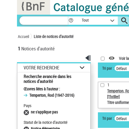
Panneau de gestion des cookies
Tout
Accueil
Liste de notices d’autorité
1
Notices d'autorité
Voir la
VOTRE RECHERCHE
Tri par :
Défaut
Recherche avancée dans les
notices d’autorité
1
Œuvres liées à l'auteur :
Temperton, R
Temperton, Rod (1947-2016)
[Thriller]
Titre uniform
Pays
ne s'applique pas
Tri par :
Défaut
Statut de la notice d’autorité
Notice élémentaire