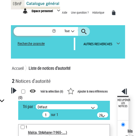
Panneau de gestion des cookies
Espace personnel
Aide
Une question ?
Historique
Tout
Recherche avancée
AUTRES RECHERCHES
Accueil
Liste de notices d’autorité
2
Notices d'autorité
Voir la sélection (
0
)
Ajouter à mes références
(
0
)
VOTRE RECHERCHE
RÉCUPÉRER
LES
Tri par :
Défaut
NOTICES
Recherche avancée dans les
sur 1
notices d’autorité
20
résultats/page
Œuvres liées à l'auteur :
1
Malca, Stéphane (1965-....)
Ma
Malca, Stéphane (1965-....)