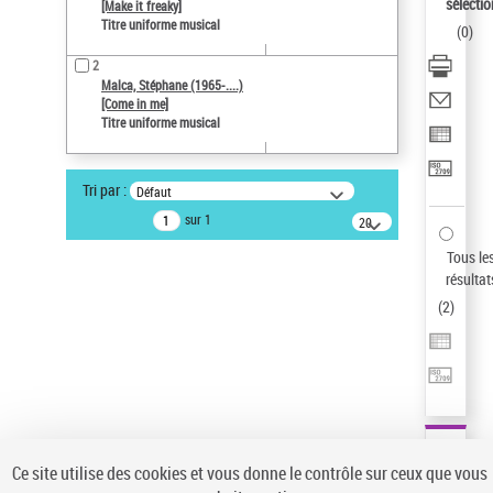
sélectio
[Make it freaky]
Pays
Titre uniforme musical
(
0
)
ne s'applique pas
2
Type de notice d'autorité
Malca, Stéphane (1965-....)
Œuvre
[Come in me]
Titre uniforme musical
Sauvegarder votre recherche
AFFINER
Tri par :
Défaut
Type de notice d'autorité
sur 1
20
résultats/page
Œuvre
(2)
Tous le
Titre uniforme musical
(2)
résultat
(
2
)
Statut de la notice d’autorité
Pays
Auteur d’œuvre
Ce site utilise des cookies et vous donne le contrôle sur ceux que vous