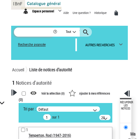
Panneau de gestion des cookies
Espace personnel
Aide
Une question ?
Historique
Tout
Recherche avancée
AUTRES RECHERCHES
Accueil
Liste de notices d’autorité
1
Notices d'autorité
Voir la sélection (
0
)
Ajouter à mes références
(
0
)
VOTRE RECHERCHE
RÉCUPÉRER
LES
Tri par :
Défaut
NOTICES
Recherche avancée dans les
sur 1
notices d’autorité
20
résultats/page
Œuvres liées à l'auteur :
1
Temperton, Rod (1947-2016)
Ma
Temperton, Rod (1947-2016)