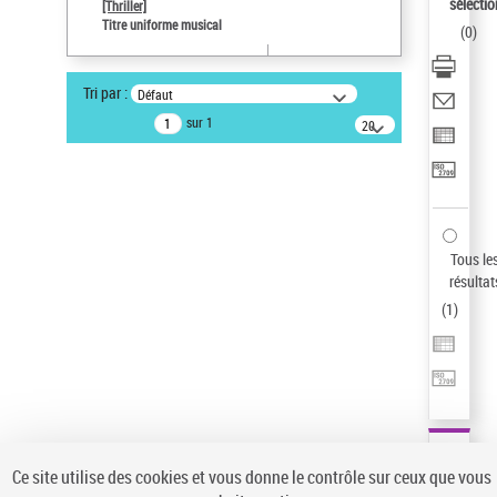
sélectio
[Thriller]
Pays
Titre uniforme musical
(
0
)
ne s'applique pas
Statut de la notice d’autorité
Tri par :
Défaut
Notice élémentaire
sur 1
20
résultats/page
Type de notice d'autorité
Œuvre
Sauvegarder votre recherche
AFFINER
Tous le
Type de notice d'autorité
résultat
(
1
)
Œuvre
(1)
Titre uniforme musical
(1)
Statut de la notice d’autorité
Pays
Auteur d’œuvre
Ce site utilise des cookies et vous donne le contrôle sur ceux que vous