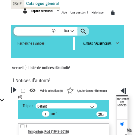
Panneau de gestion des cookies
Espace personnel
Aide
Une question ?
Historique
Tout
Recherche avancée
AUTRES RECHERCHES
Accueil
Liste de notices d’autorité
1
Notices d'autorité
Voir la sélection (
0
)
Ajouter à mes références
(
0
)
VOTRE RECHERCHE
RÉCUPÉRER
LES
Tri par :
Défaut
NOTICES
Recherche avancée dans les
sur 1
notices d’autorité
20
résultats/page
Œuvres liées à l'auteur :
1
Temperton, Rod (1947-2016)
Ma
Temperton, Rod (1947-2016)