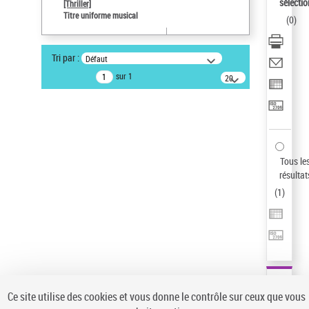
Sauvegarder votre recherche
sélectio
[Thriller]
Titre uniforme musical
(
0
)
AFFINER
Type de notice d'autorité
Tri par :
Défaut
Œuvre
(1)
sur 1
20
résultats/page
Titre uniforme musical
(1)
Statut de la notice d’autorité
Pays
Auteur d’œuvre
Tous le
résultat
(
1
)
Ce site utilise des cookies et vous donne le contrôle sur ceux que vous