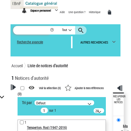
Panneau de gestion des cookies
Espace personnel
Aide
Une question ?
Historique
Tout
Recherche avancée
AUTRES RECHERCHES
Accueil
Liste de notices d’autorité
1
Notices d'autorité
Voir la sélection (
0
)
Ajouter à mes références
(
0
)
VOTRE RECHERCHE
RÉCUPÉRER
LES
Tri par :
Défaut
NOTICES
Recherche avancée dans les
sur 1
notices d’autorité
20
résultats/page
Œuvres liées à l'auteur :
1
Temperton, Rod (1947-2016)
Ma
Temperton, Rod (1947-2016)