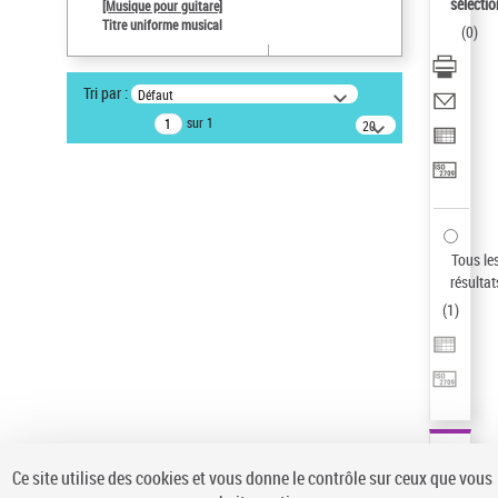
sélectio
[Musique pour guitare]
Auteur d’œuvre
Titre uniforme musical
(
0
)
Paco de Lucía (1947-2014)
Pays
Tri par :
Défaut
ne s'applique pas
sur 1
20
résultats/page
Type de notice d'autorité
Œuvre
Sauvegarder votre recherche
AFFINER
Tous le
Type de notice d'autorité
résultat
(
1
)
Œuvre
(1)
Titre uniforme musical
(1)
Statut de la notice d’autorité
Pays
Auteur d’œuvre
Ce site utilise des cookies et vous donne le contrôle sur ceux que vous