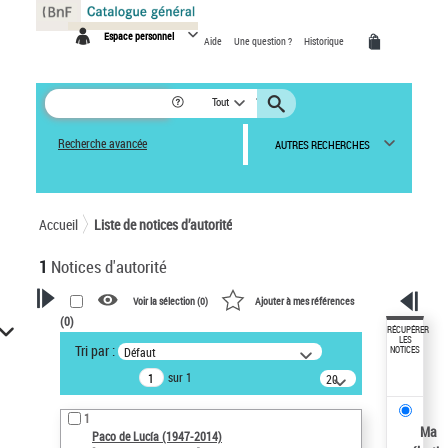
Panneau de gestion des cookies
Espace personnel
Aide
Une question ?
Historique
Tout
Recherche avancée
AUTRES RECHERCHES
Accueil
Liste de notices d’autorité
1
Notices d'autorité
Voir la sélection (
0
)
Ajouter à mes références
(
0
)
VOTRE RECHERCHE
RÉCUPÉRER
LES
Tri par :
Défaut
NOTICES
Recherche avancée dans les
sur 1
notices d’autorité
20
résultats/page
Œuvres liées à l'auteur :
1
Paco de Lucía (1947-2014)
Ma
Paco de Lucía (1947-2014)