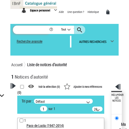
Panneau de gestion des cookies
Espace personnel
Aide
Une question ?
Historique
Tout
Recherche avancée
AUTRES RECHERCHES
Accueil
Liste de notices d’autorité
1
Notices d'autorité
Voir la sélection (
0
)
Ajouter à mes références
(
0
)
VOTRE RECHERCHE
RÉCUPÉRER
LES
Tri par :
Défaut
NOTICES
Recherche avancée dans les
sur 1
notices d’autorité
20
résultats/page
Œuvres liées à l'auteur :
1
Paco de Lucía (1947-2014)
Ma
Paco de Lucía (1947-2014)