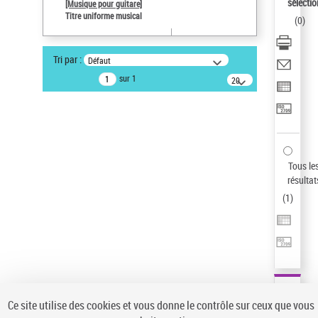
sélectio
[Musique pour guitare]
Pays
Titre uniforme musical
(
0
)
ne s'applique pas
Type de notice d'autorité
Tri par :
Défaut
Œuvre
sur 1
20
Sauvegarder votre recherche
résultats/page
AFFINER
Type de notice d'autorité
Œuvre
(1)
Tous le
Titre uniforme musical
(1)
résultat
(
1
)
Statut de la notice d’autorité
Pays
Auteur d’œuvre
Ce site utilise des cookies et vous donne le contrôle sur ceux que vous