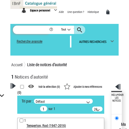
Panneau de gestion des cookies
Espace personnel
Aide
Une question ?
Historique
Tout
Recherche avancée
AUTRES RECHERCHES
Accueil
Liste de notices d’autorité
1
Notices d'autorité
Voir la sélection (
0
)
Ajouter à mes références
(
0
)
VOTRE RECHERCHE
RÉCUPÉRER
LES
Tri par :
Défaut
NOTICES
Recherche avancée dans les
sur 1
notices d’autorité
20
résultats/page
Œuvres liées à l'auteur :
1
Temperton, Rod (1947-2016)
Ma
Temperton, Rod (1947-2016)