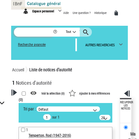
Panneau de gestion des cookies
Espace personnel
Aide
Une question ?
Historique
Tout
Recherche avancée
AUTRES RECHERCHES
Accueil
Liste de notices d’autorité
1
Notices d'autorité
Voir la sélection (
0
)
Ajouter à mes références
(
0
)
VOTRE RECHERCHE
RÉCUPÉRER
LES
Tri par :
Défaut
NOTICES
Recherche avancée dans les
sur 1
notices d’autorité
20
résultats/page
Œuvres liées à l'auteur :
1
Temperton, Rod (1947-2016)
Ma
Temperton, Rod (1947-2016)