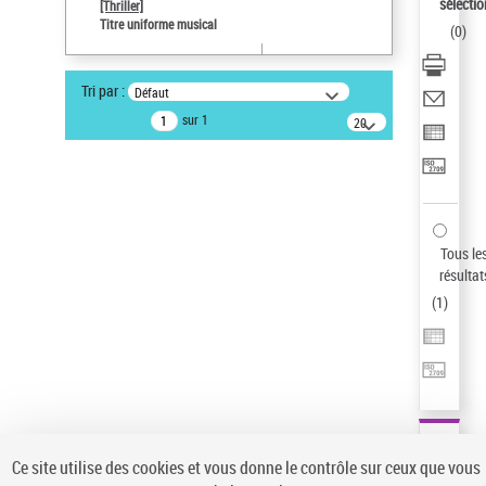
sélectio
[Thriller]
Auteur d’œuvre
Titre uniforme musical
(
0
)
Temperton, Rod (1947-2016)
Statut de la notice d’autorité
Tri par :
Défaut
Notice élémentaire
sur 1
20
résultats/page
Type de notice d'autorité
Titre uniforme musical
Pays
ne s'applique pas
Sauvegarder votre recherche
Tous le
résultat
AFFINER
(
1
)
Type de notice d'autorité
Œuvre
(1)
Titre uniforme musical
(1)
Statut de la notice d’autorité
Ce site utilise des cookies et vous donne le contrôle sur ceux que vous
Pays