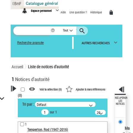
Panneau de gestion des cookies
Espace personnel
Aide
Une question ?
Historique
Tout
Recherche avancée
AUTRES RECHERCHES
Accueil
Liste de notices d’autorité
1
Notices d'autorité
Voir la sélection (
0
)
Ajouter à mes références
(
0
)
VOTRE RECHERCHE
RÉCUPÉRER
LES
Tri par :
Défaut
NOTICES
Recherche avancée dans les
sur 1
notices d’autorité
20
résultats/page
Œuvres liées à l'auteur :
1
Temperton, Rod (1947-2016)
Ma
Temperton, Rod (1947-2016)