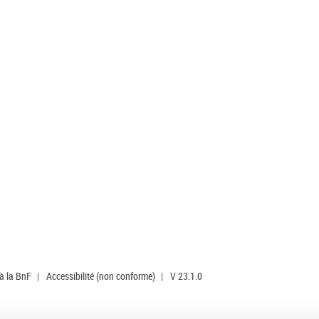
 à la BnF
|
Accessibilité (non conforme)
|
V 23.1.0