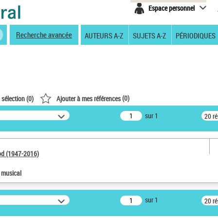
Espace personnel
Recherche avancée
AUTEURS A-Z
SUJETS A-Z
PÉRIODIQUES
(
0
)
 sélection (
0
)
Ajouter à mes références
sur 1
20 r
od (1947-2016)
e musical
sur 1
20 r