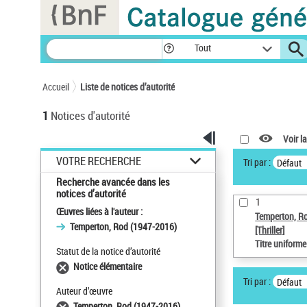
Panneau de gestion des cookies
Tout
Accueil
Liste de notices d’autorité
1
Notices d'autorité
Voir la
VOTRE RECHERCHE
Tri par :
Défaut
Recherche avancée dans les
notices d’autorité
1
Œuvres liées à l'auteur :
Temperton, R
Temperton, Rod (1947-2016)
[Thriller]
Titre uniform
Statut de la notice d’autorité
Notice élémentaire
Tri par :
Défaut
Auteur d’œuvre
Temperton, Rod (1947-2016)