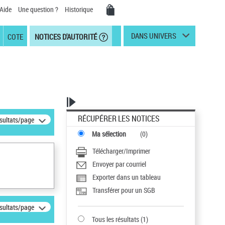
Aide
Une question ?
Historique
DANS UNIVERS
COTE
NOTICES D'AUTORITÉ
RÉCUPÉRER LES NOTICES
ésultats/page
Ma sélection
(
0
)
Télécharger/Imprimer
Envoyer par courriel
Exporter dans un tableau
Transférer pour un SGB
ésultats/page
Tous les résultats
(
1
)