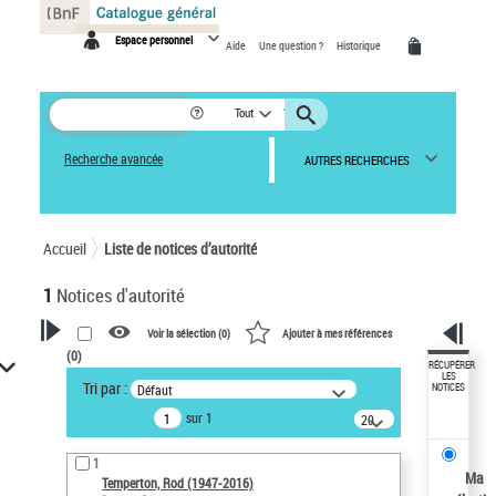
Panneau de gestion des cookies
Espace personnel
Aide
Une question ?
Historique
Tout
Recherche avancée
AUTRES RECHERCHES
Accueil
Liste de notices d’autorité
1
Notices d'autorité
Voir la sélection (
0
)
Ajouter à mes références
(
0
)
VOTRE RECHERCHE
RÉCUPÉRER
LES
Tri par :
Défaut
NOTICES
Recherche avancée dans les
sur 1
notices d’autorité
20
résultats/page
Œuvres liées à l'auteur :
1
Temperton, Rod (1947-2016)
Ma
Temperton, Rod (1947-2016)