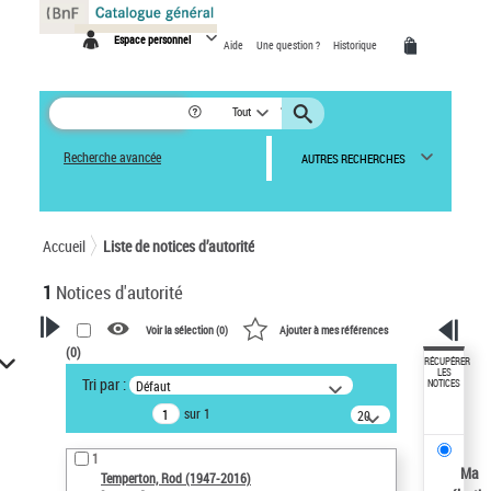
Panneau de gestion des cookies
Espace personnel
Aide
Une question ?
Historique
Tout
Recherche avancée
AUTRES RECHERCHES
Accueil
Liste de notices d’autorité
1
Notices d'autorité
Voir la sélection (
0
)
Ajouter à mes références
(
0
)
VOTRE RECHERCHE
RÉCUPÉRER
LES
Tri par :
Défaut
NOTICES
Recherche avancée dans les
sur 1
notices d’autorité
20
résultats/page
Œuvres liées à l'auteur :
1
Temperton, Rod (1947-2016)
Ma
Temperton, Rod (1947-2016)