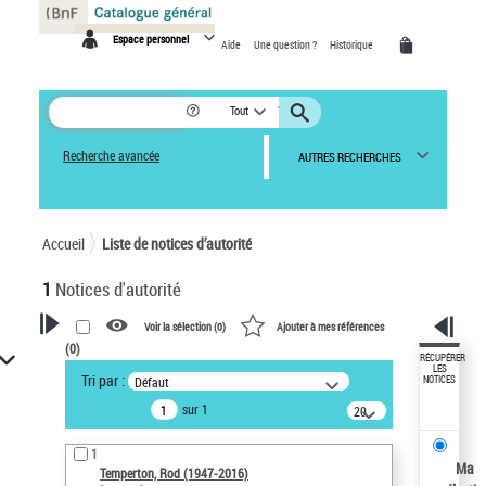
Panneau de gestion des cookies
Espace personnel
Aide
Une question ?
Historique
Tout
Recherche avancée
AUTRES RECHERCHES
Accueil
Liste de notices d’autorité
1
Notices d'autorité
Voir la sélection (
0
)
Ajouter à mes références
(
0
)
VOTRE RECHERCHE
RÉCUPÉRER
LES
Tri par :
Défaut
NOTICES
Recherche avancée dans les
sur 1
notices d’autorité
20
résultats/page
Œuvres liées à l'auteur :
1
Temperton, Rod (1947-2016)
Ma
Temperton, Rod (1947-2016)