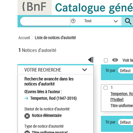
Panneau de gestion des cookies
Tout
Accueil
Liste de notices d’autorité
1
Notices d'autorité
Voir la
VOTRE RECHERCHE
Tri par :
Défaut
Recherche avancée dans les
notices d’autorité
1
Œuvres liées à l'auteur :
Temperton, R
Temperton, Rod (1947-2016)
[Thriller]
Titre uniform
Statut de la notice d’autorité
Notice élémentaire
Tri par :
Défaut
Type de notice d'autorité
Titre uniforme musical