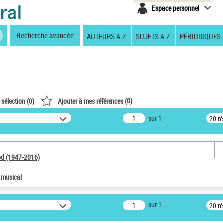
Espace personnel
Recherche avancée
AUTEURS A-Z
SUJETS A-Z
PÉRIODIQUES
(
0
)
 sélection (
0
)
Ajouter à mes références
sur 1
20 r
od (1947-2016)
e musical
sur 1
20 r