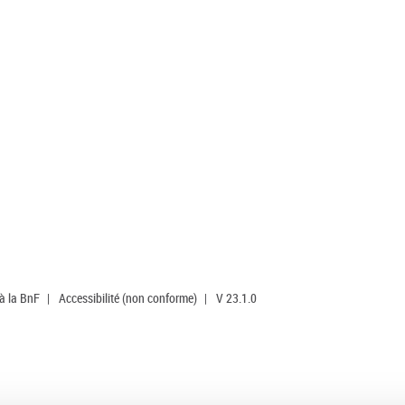
 à la BnF
|
Accessibilité (non conforme)
|
V 23.1.0