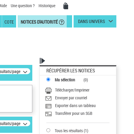
Aide
Une question ?
Historique
DANS UNIVERS
COTE
NOTICES D'AUTORITÉ
RÉCUPÉRER LES NOTICES
ésultats/page
Ma sélection
(
0
)
Télécharger/Imprimer
Envoyer par courriel
Exporter dans un tableau
Transférer pour un SGB
ésultats/page
Tous les résultats
(
1
)