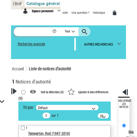
Panneau de gestion des cookies
Espace personnel
Aide
Une question ?
Historique
Tout
Recherche avancée
AUTRES RECHERCHES
Accueil
Liste de notices d’autorité
1
Notices d'autorité
Voir la sélection (
0
)
Ajouter à mes références
(
0
)
VOTRE RECHERCHE
RÉCUPÉRER
LES
Tri par :
Défaut
NOTICES
Recherche avancée dans les
sur 1
notices d’autorité
20
résultats/page
Œuvres liées à l'auteur :
1
Temperton, Rod (1947-2016)
Ma
Temperton, Rod (1947-2016)