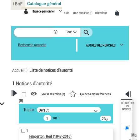
Panneau de gestion des cookies
Espace personnel
Aide
Une question ?
Historique
Tout
Recherche avancée
AUTRES RECHERCHES
Accueil
Liste de notices d’autorité
1
Notices d'autorité
Voir la sélection (
0
)
Ajouter à mes références
(
0
)
VOTRE RECHERCHE
RÉCUPÉRER
LES
Tri par :
Défaut
NOTICES
Recherche avancée dans les
sur 1
notices d’autorité
20
résultats/page
Œuvres liées à l'auteur :
1
Temperton, Rod (1947-2016)
Ma
Temperton, Rod (1947-2016)