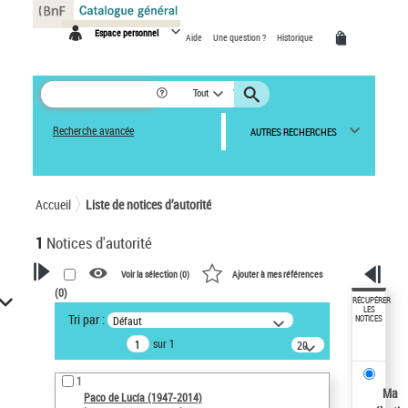
Panneau de gestion des cookies
Espace personnel
Aide
Une question ?
Historique
Tout
Recherche avancée
AUTRES RECHERCHES
Accueil
Liste de notices d’autorité
1
Notices d'autorité
Voir la sélection (
0
)
Ajouter à mes références
(
0
)
VOTRE RECHERCHE
RÉCUPÉRER
LES
Tri par :
Défaut
NOTICES
Recherche avancée dans les
sur 1
notices d’autorité
20
résultats/page
Œuvres liées à l'auteur :
1
Paco de Lucía (1947-2014)
Ma
Paco de Lucía (1947-2014)