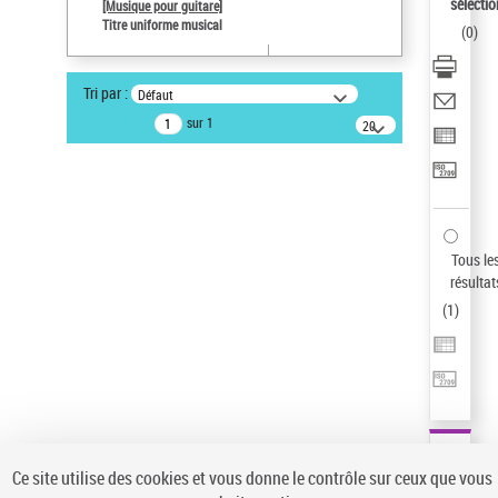
sélectio
[Musique pour guitare]
Statut de la notice d’autorité
Titre uniforme musical
(
0
)
Notice élémentaire
Sauvegarder votre recherche
Tri par :
Défaut
AFFINER
sur 1
20
résultats/page
Type de notice d'autorité
Œuvre
(1)
Titre uniforme musical
(1)
Statut de la notice d’autorité
Tous le
résultat
Pays
(
1
)
Auteur d’œuvre
Ce site utilise des cookies et vous donne le contrôle sur ceux que vous