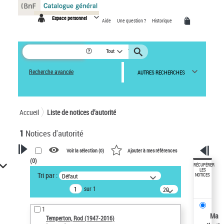
Panneau de gestion des cookies
Espace personnel
Aide
Une question ?
Historique
Tout
Recherche avancée
AUTRES RECHERCHES
Accueil
Liste de notices d’autorité
1
Notices d'autorité
Voir la sélection (
0
)
Ajouter à mes références
(
0
)
VOTRE RECHERCHE
RÉCUPÉRER
LES
Tri par :
Défaut
NOTICES
Recherche avancée dans les
sur 1
notices d’autorité
20
résultats/page
Œuvres liées à l'auteur :
1
Temperton, Rod (1947-2016)
Ma
Temperton, Rod (1947-2016)