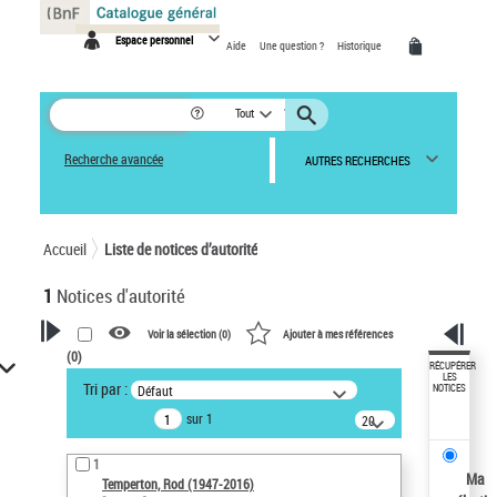
Panneau de gestion des cookies
Espace personnel
Aide
Une question ?
Historique
Tout
Recherche avancée
AUTRES RECHERCHES
Accueil
Liste de notices d’autorité
1
Notices d'autorité
Voir la sélection (
0
)
Ajouter à mes références
(
0
)
VOTRE RECHERCHE
RÉCUPÉRER
LES
Tri par :
Défaut
NOTICES
Recherche avancée dans les
sur 1
notices d’autorité
20
résultats/page
Œuvres liées à l'auteur :
1
Temperton, Rod (1947-2016)
Ma
Temperton, Rod (1947-2016)