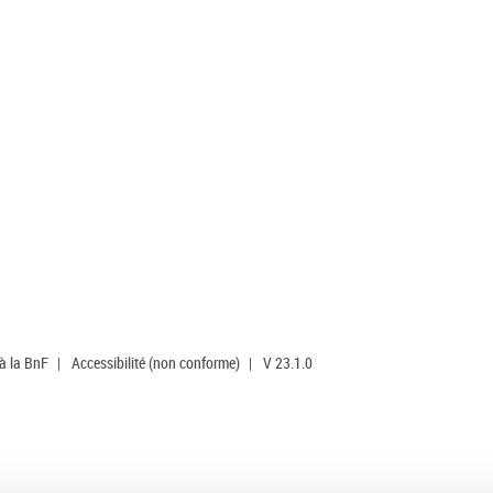
 à la BnF
|
Accessibilité (non conforme)
|
V 23.1.0