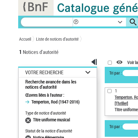
Panneau de gestion des cookies
Accueil
Liste de notices d’autorité
1
Notices d'autorité
Voir la
VOTRE RECHERCHE
Tri par :
Recherche avancée dans les
notices d’autorité
1
Œuvres liées à l'auteur :
Temperton, R
Temperton, Rod (1947-2016)
[Thriller]
Titre uniform
Type de notice d'autorité
Titre uniforme musical
Tri par :
Statut de la notice d’autorité
Notice élémentaire