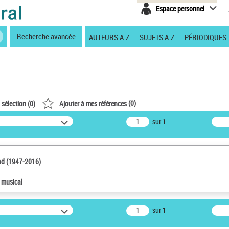
Espace personnel
Recherche avancée
AUTEURS A-Z
SUJETS A-Z
PÉRIODIQUES
(
0
)
 sélection (
0
)
Ajouter à mes références
sur 1
od (1947-2016)
e musical
sur 1