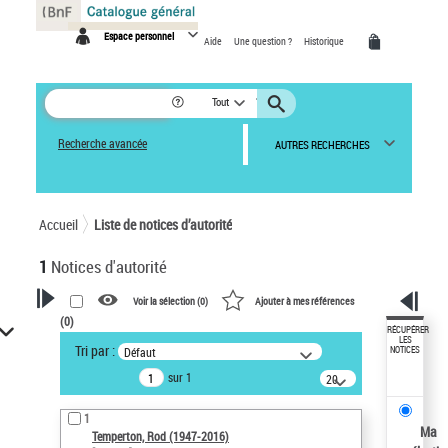
Panneau de gestion des cookies
Espace personnel
Aide
Une question ?
Historique
Tout
Recherche avancée
AUTRES RECHERCHES
Accueil
Liste de notices d’autorité
1
Notices d'autorité
Voir la sélection (
0
)
Ajouter à mes références
(
0
)
VOTRE RECHERCHE
RÉCUPÉRER
LES
Tri par :
Défaut
NOTICES
Recherche avancée dans les
sur 1
notices d’autorité
20
résultats/page
Œuvres liées à l'auteur :
1
Temperton, Rod (1947-2016)
Ma
Temperton, Rod (1947-2016)