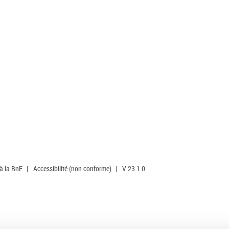
 à la BnF
|
Accessibilité (non conforme)
|
V 23.1.0