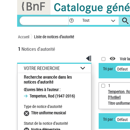
Panneau de gestion des cookies
Tout
Accueil
Liste de notices d’autorité
1
Notices d'autorité
Voir la
VOTRE RECHERCHE
Tri par :
Défaut
Recherche avancée dans les
notices d’autorité
1
Œuvres liées à l'auteur :
Temperton, R
Temperton, Rod (1947-2016)
[Thriller]
Titre uniform
Type de notice d'autorité
Titre uniforme musical
Tri par :
Défaut
Statut de la notice d’autorité
Notice élémentaire