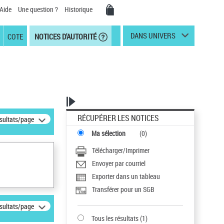
Aide
Une question ?
Historique
DANS UNIVERS
COTE
NOTICES D'AUTORITÉ
RÉCUPÉRER LES NOTICES
ésultats/page
Ma sélection
(
0
)
Télécharger/Imprimer
Envoyer par courriel
Exporter dans un tableau
Transférer pour un SGB
ésultats/page
Tous les résultats
(
1
)