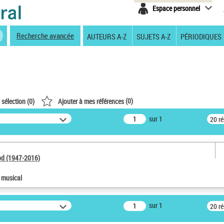
Espace personnel
Recherche avancée
AUTEURS A-Z
SUJETS A-Z
PÉRIODIQUES
(
0
)
 sélection (
0
)
Ajouter à mes références
sur 1
20 r
od (1947-2016)
e musical
sur 1
20 r