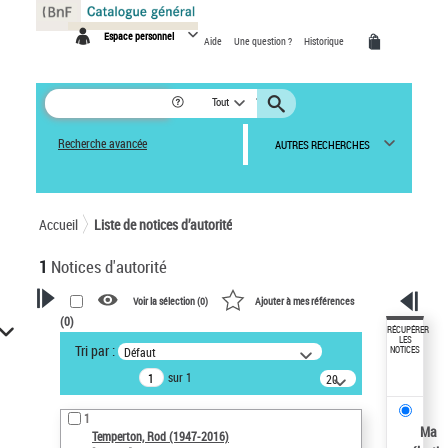
Panneau de gestion des cookies
Espace personnel
Aide
Une question ?
Historique
Tout
Recherche avancée
AUTRES RECHERCHES
Accueil
Liste de notices d’autorité
1
Notices d'autorité
Voir la sélection (
0
)
Ajouter à mes références
(
0
)
VOTRE RECHERCHE
RÉCUPÉRER
LES
Tri par :
Défaut
NOTICES
Recherche avancée dans les
sur 1
notices d’autorité
20
résultats/page
Œuvres liées à l'auteur :
1
Temperton, Rod (1947-2016)
Ma
Temperton, Rod (1947-2016)