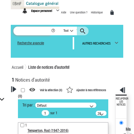
Panneau de gestion des cookies
Espace personnel
Aide
Une question ?
Historique
Tout
Recherche avancée
AUTRES RECHERCHES
Accueil
Liste de notices d’autorité
1
Notices d'autorité
Voir la sélection (
0
)
Ajouter à mes références
(
0
)
VOTRE RECHERCHE
RÉCUPÉRER
LES
Tri par :
Défaut
NOTICES
Recherche avancée dans les
sur 1
notices d’autorité
20
résultats/page
Œuvres liées à l'auteur :
1
Temperton, Rod (1947-2016)
Ma
Temperton, Rod (1947-2016)