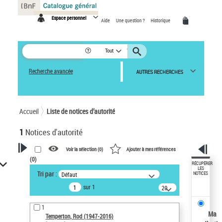
Panneau de gestion des cookies
Espace personnel
Aide
Une question ?
Historique
Tout
Recherche avancée
AUTRES RECHERCHES
Accueil
Liste de notices d’autorité
1
Notices d'autorité
Voir la sélection (
0
)
Ajouter à mes références
(
0
)
VOTRE RECHERCHE
RÉCUPÉRER
LES
Tri par :
Défaut
NOTICES
Recherche avancée dans les
sur 1
notices d’autorité
20
résultats/page
Œuvres liées à l'auteur :
1
Temperton, Rod (1947-2016)
Ma
Temperton, Rod (1947-2016)