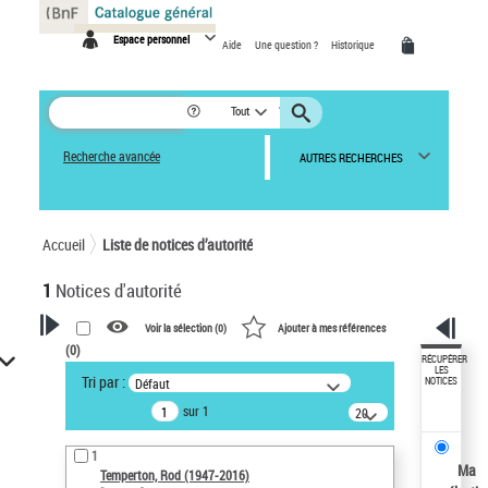
Panneau de gestion des cookies
Espace personnel
Aide
Une question ?
Historique
Tout
Recherche avancée
AUTRES RECHERCHES
Accueil
Liste de notices d’autorité
1
Notices d'autorité
Voir la sélection (
0
)
Ajouter à mes références
(
0
)
VOTRE RECHERCHE
RÉCUPÉRER
LES
Tri par :
Défaut
NOTICES
Recherche avancée dans les
sur 1
notices d’autorité
20
résultats/page
Œuvres liées à l'auteur :
1
Temperton, Rod (1947-2016)
Ma
Temperton, Rod (1947-2016)