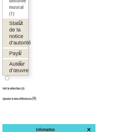
uniforme
musical
(1)
Statut
de la
notice
d’autorité
Pays
Auteur
d’œuvre
Voir la sélection (
0
)
(
0
)
Ajouter à mes références
Information