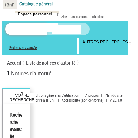
Panneau de gestion des cookies
Espace personnel
Aide
Une question ?
Historique
AUTRES RECHERCHES
Recherche avancée
Accueil
Liste de notices d’autorité
1
Notices d'autorité
Conditions générales d'utilisation
|
A propos
|
Plan du site
VOTRE
RECHERCHE
|
Écrire à la BnF
|
Accessibilité (non conforme)
|
V 23.1.0
Reche
rche
avanc
ée