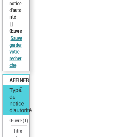
notice
d'auto
rité
Œuvre
Sauve
garder
votre
recher
che
AFFINER
Type
de
notice
d'autorité
Œuvre
(1)
Titre