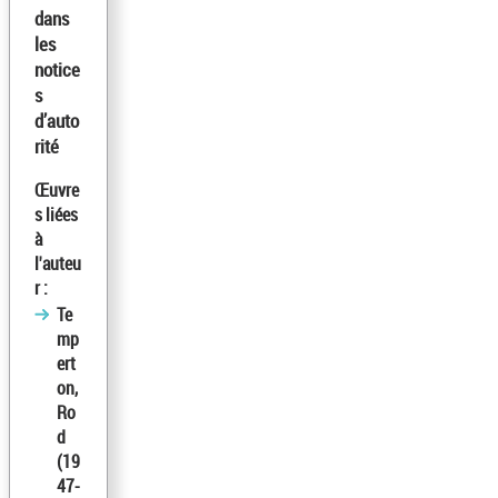
dans
les
notice
s
d’auto
rité
Œuvre
s liées
à
l'auteu
r :
Te
mp
ert
on,
Ro
d
(19
47-