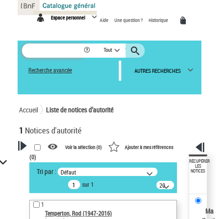
Panneau de gestion des cookies
Espace personnel
Aide
Une question ?
Historique
Tout
Recherche avancée
AUTRES RECHERCHES
Accueil
Liste de notices d’autorité
1
Notices d'autorité
Voir la sélection (
0
)
Ajouter à mes références
(
0
)
VOTRE RECHERCHE
RÉCUPÉRER
LES
Tri par :
Défaut
NOTICES
Recherche avancée dans les
sur 1
notices d’autorité
20
résultats/page
Œuvres liées à l'auteur :
1
Temperton, Rod (1947-2016)
Ma
Temperton, Rod (1947-2016)