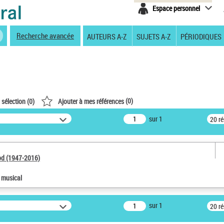
Espace personnel
Recherche avancée
AUTEURS A-Z
SUJETS A-Z
PÉRIODIQUES
(
0
)
 sélection (
0
)
Ajouter à mes références
sur 1
20 r
od (1947-2016)
e musical
sur 1
20 r