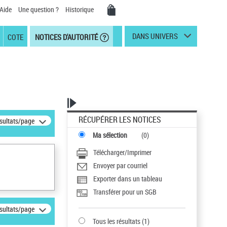
Aide
Une question ?
Historique
DANS UNIVERS
COTE
NOTICES D'AUTORITÉ
RÉCUPÉRER LES NOTICES
ésultats/page
Ma sélection
(
0
)
Télécharger/Imprimer
Envoyer par courriel
Exporter dans un tableau
Transférer pour un SGB
ésultats/page
Tous les résultats
(
1
)