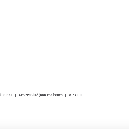
 à la BnF
|
Accessibilité (non conforme)
|
V 23.1.0