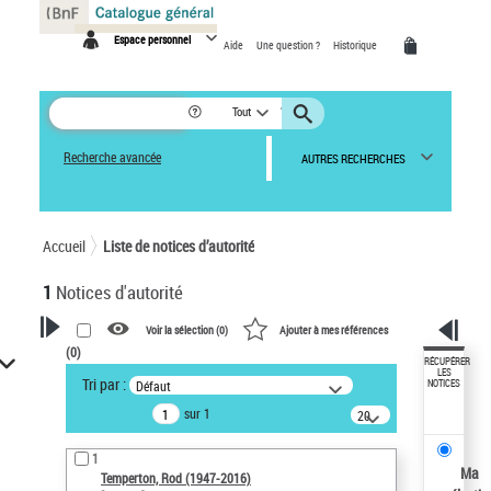
Panneau de gestion des cookies
Espace personnel
Aide
Une question ?
Historique
Tout
Recherche avancée
AUTRES RECHERCHES
Accueil
Liste de notices d’autorité
1
Notices d'autorité
Voir la sélection (
0
)
Ajouter à mes références
(
0
)
VOTRE RECHERCHE
RÉCUPÉRER
LES
Tri par :
Défaut
NOTICES
Recherche avancée dans les
sur 1
notices d’autorité
20
résultats/page
Œuvres liées à l'auteur :
1
Temperton, Rod (1947-2016)
Ma
Temperton, Rod (1947-2016)