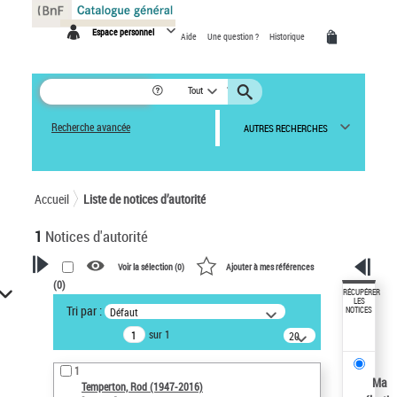
Panneau de gestion des cookies
Espace personnel
Aide
Une question ?
Historique
Tout
Recherche avancée
AUTRES RECHERCHES
Accueil
Liste de notices d’autorité
1
Notices d'autorité
Voir la sélection (
0
)
Ajouter à mes références
(
0
)
VOTRE RECHERCHE
RÉCUPÉRER
LES
Tri par :
Défaut
NOTICES
Recherche avancée dans les
sur 1
notices d’autorité
20
résultats/page
Œuvres liées à l'auteur :
1
Temperton, Rod (1947-2016)
Ma
Temperton, Rod (1947-2016)