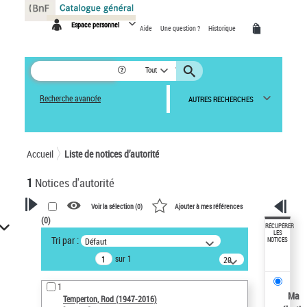
Panneau de gestion des cookies
Espace personnel
Aide
Une question ?
Historique
Tout
Recherche avancée
AUTRES RECHERCHES
Accueil
Liste de notices d’autorité
1
Notices d'autorité
Voir la sélection (
0
)
Ajouter à mes références
(
0
)
VOTRE RECHERCHE
RÉCUPÉRER
LES
Tri par :
Défaut
NOTICES
Recherche avancée dans les
sur 1
notices d’autorité
20
résultats/page
Œuvres liées à l'auteur :
1
Temperton, Rod (1947-2016)
Ma
Temperton, Rod (1947-2016)