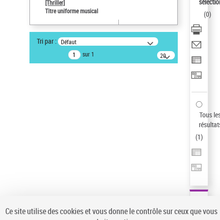
Sauvegarder votre recherche
sélectio
[Thriller]
Titre uniforme musical
(
0
)
AFFINER
Type de notice d'autorité
Tri par :
Défaut
Œuvre
(1)
sur 1
20
résultats/page
Titre uniforme musical
(1)
Statut de la notice d’autorité
Pays
Auteur d’œuvre
Tous le
résultat
(
1
)
Ce site utilise des cookies et vous donne le contrôle sur ceux que vous