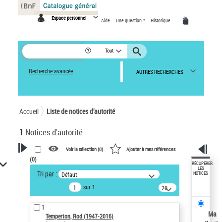
Panneau de gestion des cookies
Espace personnel
Aide
Une question ?
Historique
Tout
Recherche avancée
AUTRES RECHERCHES
Accueil
Liste de notices d’autorité
1
Notices d'autorité
Voir la sélection (
0
)
Ajouter à mes références
(
0
)
VOTRE RECHERCHE
RÉCUPÉRER
LES
Tri par :
Défaut
NOTICES
Recherche avancée dans les
sur 1
notices d’autorité
20
résultats/page
Œuvres liées à l'auteur :
1
Temperton, Rod (1947-2016)
Ma
Temperton, Rod (1947-2016)