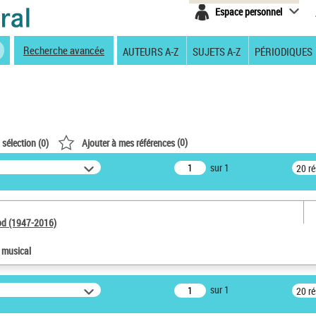
Espace personnel
Recherche avancée
AUTEURS A-Z
SUJETS A-Z
PÉRIODIQUES
(
0
)
 sélection (
0
)
Ajouter à mes références
sur 1
20 r
od (1947-2016)
e musical
sur 1
20 r