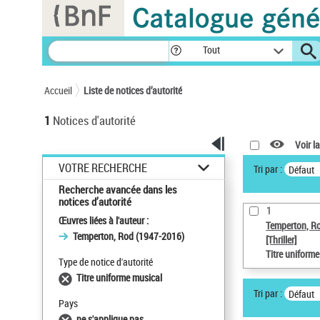
Panneau de gestion des cookies
Tout
Accueil
Liste de notices d’autorité
1
Notices d'autorité
Voir la
VOTRE RECHERCHE
Tri par :
Défaut
Recherche avancée dans les
notices d’autorité
1
Œuvres liées à l'auteur :
Temperton, R
Temperton, Rod (1947-2016)
[Thriller]
Titre uniform
Type de notice d'autorité
Titre uniforme musical
Tri par :
Défaut
Pays
ne s'applique pas