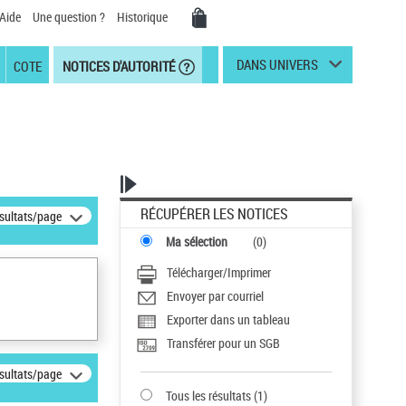
Aide
Une question ?
Historique
DANS UNIVERS
COTE
NOTICES D'AUTORITÉ
RÉCUPÉRER LES NOTICES
ésultats/page
Ma sélection
(
0
)
Télécharger/Imprimer
Envoyer par courriel
Exporter dans un tableau
Transférer pour un SGB
ésultats/page
Tous les résultats
(
1
)