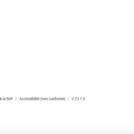
 à la BnF
|
Accessibilité (non conforme)
|
V 23.1.0