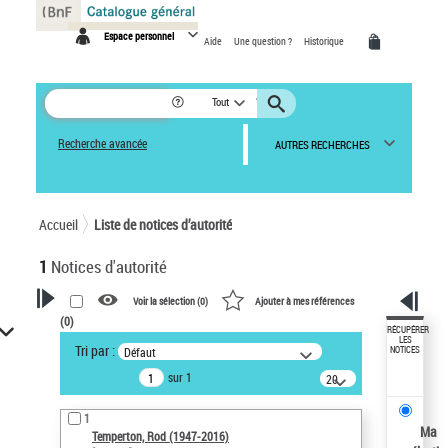
Panneau de gestion des cookies
Espace personnel
Aide
Une question ?
Historique
Tout
Recherche avancée
AUTRES RECHERCHES
Accueil
Liste de notices d’autorité
1
Notices d'autorité
Voir la sélection (
0
)
Ajouter à mes références
(
0
)
VOTRE RECHERCHE
RÉCUPÉRER
LES
Tri par :
Défaut
NOTICES
Recherche avancée dans les
sur 1
notices d’autorité
20
résultats/page
Œuvres liées à l'auteur :
1
Temperton, Rod (1947-2016)
Ma
Temperton, Rod (1947-2016)