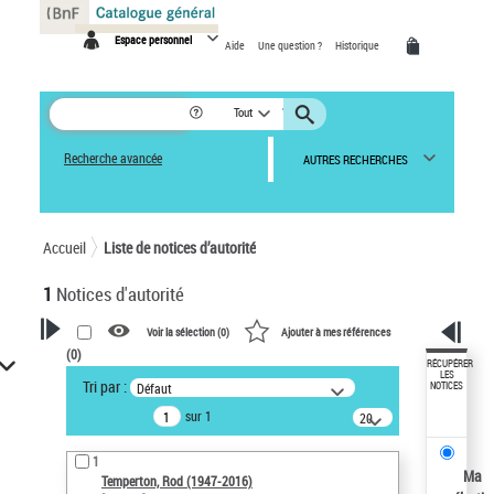
Panneau de gestion des cookies
Espace personnel
Aide
Une question ?
Historique
Tout
Recherche avancée
AUTRES RECHERCHES
Accueil
Liste de notices d’autorité
1
Notices d'autorité
Voir la sélection (
0
)
Ajouter à mes références
(
0
)
VOTRE RECHERCHE
RÉCUPÉRER
LES
Tri par :
Défaut
NOTICES
Recherche avancée dans les
sur 1
notices d’autorité
20
résultats/page
Œuvres liées à l'auteur :
1
Temperton, Rod (1947-2016)
Ma
Temperton, Rod (1947-2016)